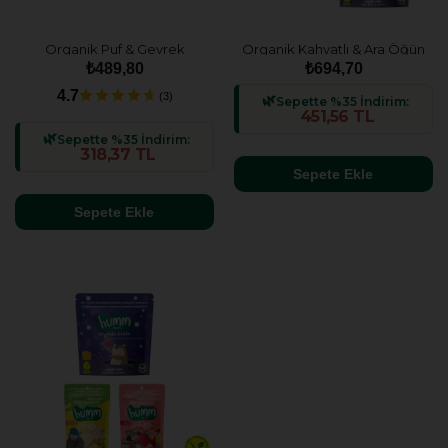
Organik Puf & Gevrek
Organik Kahvatlı & Ara Öğün
Atıştırmalık Paketi - 4 adet (2
Atıştırmalık Paketi - 5 Adet (5
₺489,80
₺694,70
çeşit)
çeşit)
4.7
(3)
Sepette %35 İndirim:
451,56 TL
Sepette %35 İndirim:
318,37 TL
Sepete Ekle
Sepete Ekle