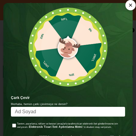
📦 1000₺ ÜZERİ ALIŞVERİŞE ÜCRETSİZ KARGO
YENİ ÜYELERE ÖZEL 750₺ ÜZERİ ALIŞVERİŞE 100 TL İNDİRİM!
KOD: HOSGELDIN100
50TL
5%
×
0
20%
Kahvaltılık Gevrek & Puf
200TL
Kahvaltılık Gevrek & Puf
100TL
SIRALAMA
FILTRELEME
10%
Çark Çevir
Merhaba, hemen çarkı çevirmeye ne dersin?
Tanıtım, pazarlama, reklam ve benzeri amaçlarla tarafıma ticari elektronik ileti gönderilmesine izin
Elektronik Ticari İleti Aydınlatma Metni
veriyorum.
'ni okudum onay veriyorum.