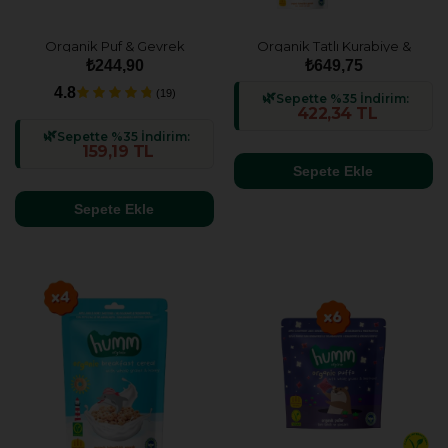
Organik Puf & Gevrek
Organik Tatlı Kurabiye &
Atıştırmalık Paketi - 2 adet (2
Gevrek & Puf Atıştırmalık
₺244,90
₺649,75
çeşit)
Paketi - 5 Adet (5 çeşit)
4.8
(19)
Sepette %35 İndirim:
422,34 TL
Sepette %35 İndirim:
159,19 TL
Sepete Ekle
Sepete Ekle