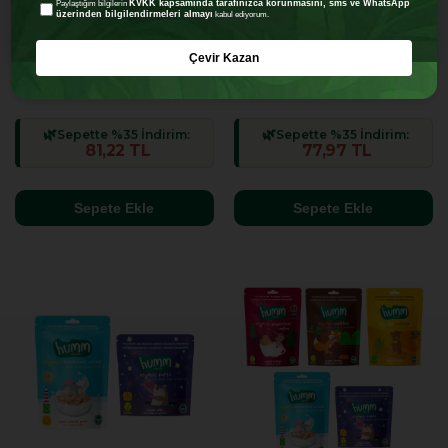
KVKK kapsamında tarafınızca korunmasını, sms ve WhatsApp
Paylaştığım bilgilerin
üzerinden bilgilendirmeleri almayı
kabul ediyorum.
Organik Tam Tahıllı ve Ballı
Organik Vegan Pancarlı ve
Çevir Kazan
Kahvaltılık Gevrek - 80g
Tam Tahıllı Puflar - 30g
₺124,95
₺119,95
4.8
4.8
(26)
(44)
Sepette %35 İndirim:
Sepette %35 İndirim:
81,22 TL
77,97 TL
Sepete Ekle
Sepete Ekle