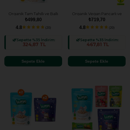
Organik Tam Tahıllı ve Ballı
Organik Vegan Pancarlı ve
Kahvaltılık Gevrek
Tam Tahıllı Puflar Atıştırmalık
₺499,80
₺719,70
Atıştırmalık Paketi - 4 adet
Paketi - 6 adet
4.8
4.8
(20)
(20)
Sepette %35 İndirim:
Sepette %35 İndirim:
324,87 TL
467,81 TL
Sepete Ekle
Sepete Ekle