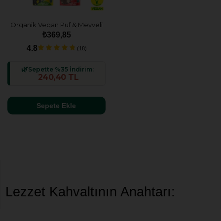
Organik Vegan Puf & Meyveli
Mini Küpler Atıştırmalık
₺369,85
Paketi - 3 Adet (3 çeşit)
4.8
(18)
Sepette %35 İndirim:
240,40 TL
Sepete Ekle
Lezzet Kahvaltının Anahtarı:
Humm Organic Gevrek ve Puflar