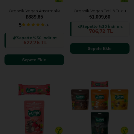
Organik Vegan Atıştırmalık
Organik Vegan Tatlı & Tuzlu
Paketi - 7 adet (7 çeşit)
Atıştırmalık Paketi - 8 adet (8
₺889,65
₺1.009,60
çeşit)
5
(4)
Sepette %30 İndirim:
706,72 TL
Sepette %30 İndirim:
622,76 TL
Sepete Ekle
Sepete Ekle