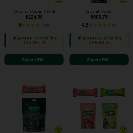
Organik Vegan Çilekli
Organik Vegan
Atıştırmalık Paketi - 2 adet (2
Kek&Grissini&Bar Atıştırmalık
₺224,90
₺609,75
çeşit)
Paketi - 5 adet (5 çeşit)
4
4.5
(1)
(2)
Sepette %40 İndirim:
Sepette %30 İndirim:
134,94 TL
426,83 TL
Sepete Ekle
Sepete Ekle