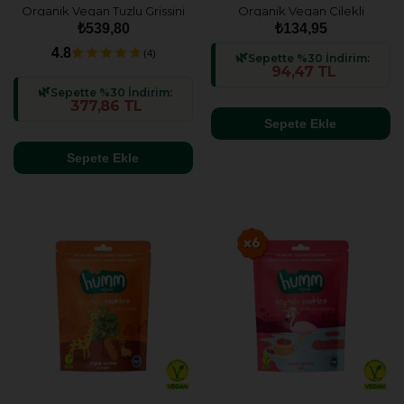
Organik Vegan Tuzlu Grissini
Organik Vegan Çilekli
& Tatlı Kurabiyeler Atıştırmalık
Kurabiye - 55g
₺539,80
₺134,95
Paketi - 4 adet (2 çeşit)
4.8
(4)
Sepette %30 İndirim:
94,47 TL
Sepette %30 İndirim:
377,86 TL
Sepete Ekle
Sepete Ekle