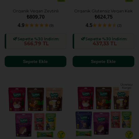
Organik Vegan Zeytinli
Organik Glutensiz Vegan Kek
Grissini Atıştırmalık Paketi - 6
& Mini Küp Atıştımalık Paketi -
₺809,70
₺624,75
adet
5 adet (5 çeşit)
4.9
4.5
(9)
(2)
Sepette %30 İndirim:
Sepette %30 İndirim:
566,79 TL
437,33 TL
Sepete Ekle
Sepete Ekle
Ücretsiz
Kargo