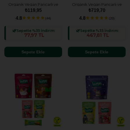
Organik Vegan Pancarlı ve
Organik Vegan Pancarlı ve
Tam Tahıllı Puflar - 30g
Tam Tahıllı Puflar Atıştırmalık
₺119,95
₺719,70
Paketi - 6 adet
4.8
4.8
(44)
(20)
Sepette %35 İndirim:
Sepette %35 İndirim:
77,97 TL
467,81 TL
Sepete Ekle
Sepete Ekle