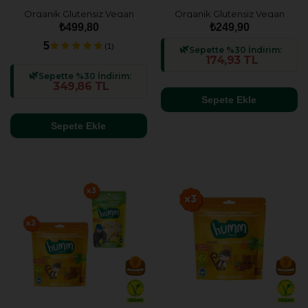
Organik Glutensiz Vegan
Organik Glutensiz Vegan
Meyveli Küp & Kek
Muzlu Atıştırmalık Paketi - 2
₺499,80
₺249,90
Atıştırmalık Paketi - 4 adet (4
adet (2 çeşit)
5
(1)
Sepette %30 İndirim:
çeşit)
174,93 TL
Sepette %30 İndirim:
349,86 TL
Sepete Ekle
Sepete Ekle