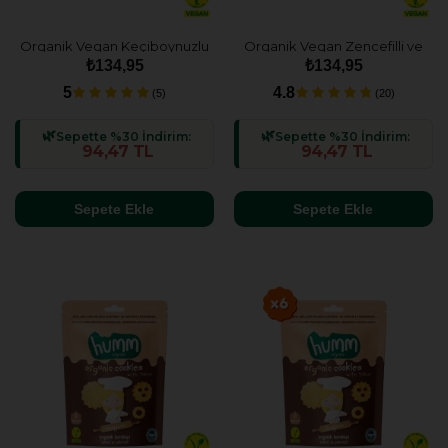
Organik Vegan Keçiboynuzlu
Organik Vegan Zencefilli ve
ve Fındıklı Kurabiye - 55g
Tarçınlı Kurabiye - 55g
₺134,95
₺134,95
5
4.8
(5)
(20)
Sepette %30 İndirim:
Sepette %30 İndirim:
94,47 TL
94,47 TL
Sepete Ekle
Sepete Ekle