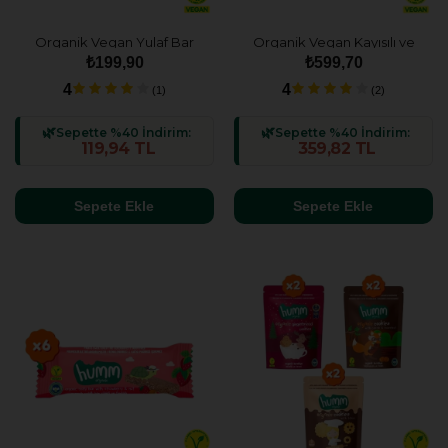
Organik Vegan Yulaf Bar
Organik Vegan Kayısılı ve
Atıştırmalık Paketi - 2 adet (2
Fındıklı Yulaf Bar Atıştırmalık
₺199,90
₺599,70
çeşit)
Paketi - 6 adet
4
4
(1)
(2)
Sepette %40 İndirim:
Sepette %40 İndirim:
119,94 TL
359,82 TL
Sepete Ekle
Sepete Ekle