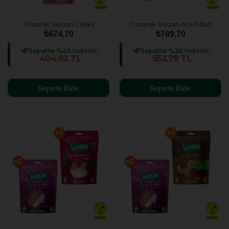
Organik Vegan Çilekli
Organik Vegan Ara Öğün
Atıştırmalık Paketi - 6 adet (2
Atıştırmalık Paketi- 6 adet (6
₺674,70
₺789,70
çeşit)
çeşit)
Sepette %40 İndirim:
Sepette %30 İndirim:
404,82 TL
552,79 TL
Sepete Ekle
Sepete Ekle