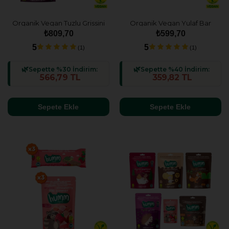
Organik Vegan Tuzlu Grissini
Organik Vegan Yulaf Bar
Atıştırmalık Paketi - 6 adet (2
Atıştırmalık Paketi - 6 adet (2
₺809,70
₺599,70
çeşit)
çeşit)
5
5
(1)
(1)
Sepette %30 İndirim:
Sepette %40 İndirim:
566,79 TL
359,82 TL
Sepete Ekle
Sepete Ekle