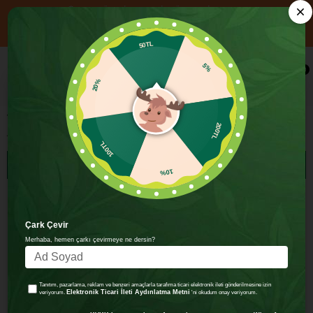
📦 1000₺ ÜZERİ ALIŞVERİŞE ÜCRETSİZ KARGO
YENİ ÜYELERE ÖZEL 750₺ ÜZERİ ALIŞVERİŞE 100 TL İNDİRİM!
KOD: HOSGELDIN100
50TL
20%
×
0
5%
Vegan
100TL
Vegan
200TL
SIRALAMA
FILTRELEME
10%
Çark Çevir
Merhaba, hemen çarkı çevirmeye ne dersin?
Tanıtım, pazarlama, reklam ve benzeri amaçlarla tarafıma ticari elektronik ileti gönderilmesine izin
Elektronik Ticari İleti Aydınlatma Metni
veriyorum.
'ni okudum onay veriyorum.