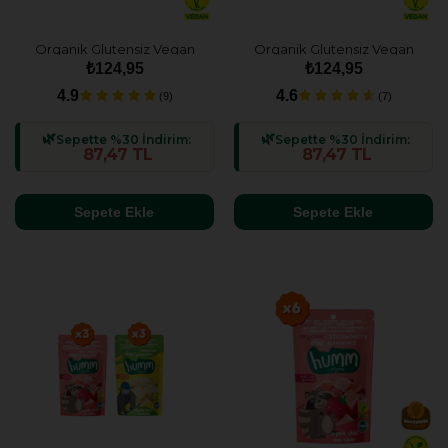
Organik Glutensiz Vegan
Organik Glutensiz Vegan
Çilekli Mini Küpler - 30g
Muzlu Mini Küpler - 30g
₺124,95
₺124,95
4.9
4.6
(9)
(7)
Sepette %30 İndirim:
Sepette %30 İndirim:
87,47 TL
87,47 TL
Sepete Ekle
Sepete Ekle