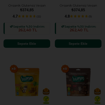
Organik Glutensiz Vegan
Organik Glutensiz Vegan
Kakaolu ve Fındıklı Kek
Havuçlu ve Tarçınlı Kek
₺374,85
₺374,85
Atıştırmalık Paketi - 3 adet
Atıştırmalık Paketi - 3 adet
4.7
4.8
(11)
(5)
Sepette %30 İndirim:
Sepette %30 İndirim:
262,40 TL
262,40 TL
Sepete Ekle
Sepete Ekle