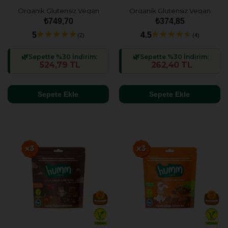
Organik Glutensiz Vegan
Organik Glutensiz Vegan
Muzlu Atıştırmalık Paketi - 6
Muzlu Kek Atıştırmalık Paketi
₺749,70
₺374,85
adet (2 çeşit)
- 3 adet
5
4.5
(2)
(4)
Sepette %30 İndirim:
Sepette %30 İndirim:
524,79 TL
262,40 TL
Sepete Ekle
Sepete Ekle