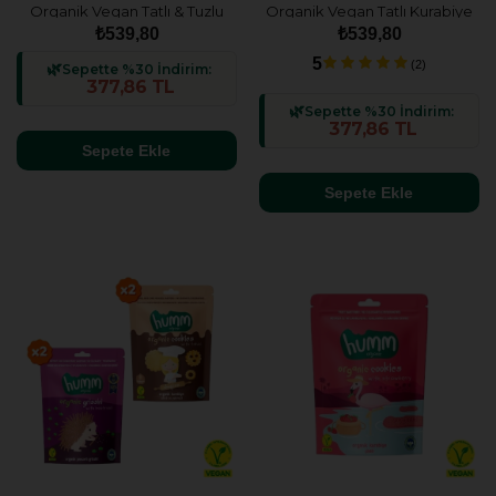
Organik Vegan Tatlı & Tuzlu
Organik Vegan Tatlı Kurabiye
Atıştırmalık Paketi - 4 adet (2
& Tuzlu Grissini Atıştırmalık
₺539,80
₺539,80
çeşit)
Paketi - 4 adet (2 çeşit)
5
(2)
Sepette %30 İndirim:
377,86 TL
Sepette %30 İndirim:
377,86 TL
Sepete Ekle
Sepete Ekle