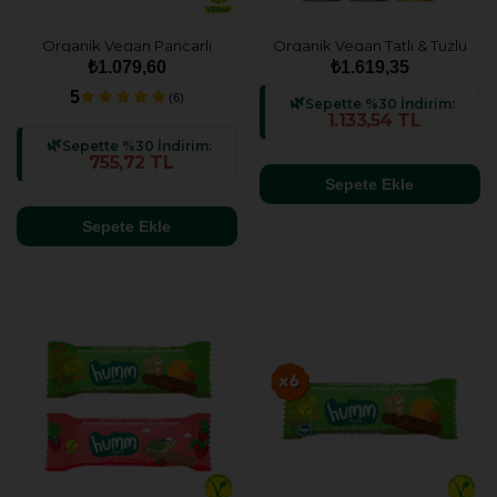
Organik Vegan Pancarlı
Organik Vegan Tatlı & Tuzlu
Grissini Atıştırmalık Paketi - 8
Atıştırmalık Paketi - 13 adet
₺1.079,60
₺1.619,35
adet
(13 çeşit)
5
(6)
Sepette %30 İndirim:
1.133,54 TL
Sepette %30 İndirim:
755,72 TL
Sepete Ekle
Sepete Ekle