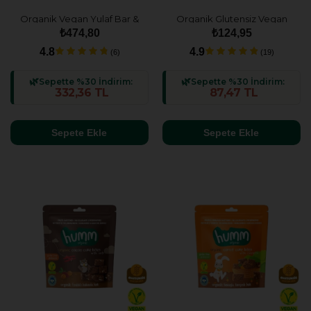
Organik Vegan Yulaf Bar &
Organik Glutensiz Vegan
Glutensiz Kek Atıştırmalık
Muzlu Kek - 30g
₺474,80
₺124,95
Paketi - 4 adet (4 çeşit)
4.8
4.9
(6)
(19)
Sepette %30 İndirim:
Sepette %30 İndirim:
332,36 TL
87,47 TL
Sepete Ekle
Sepete Ekle