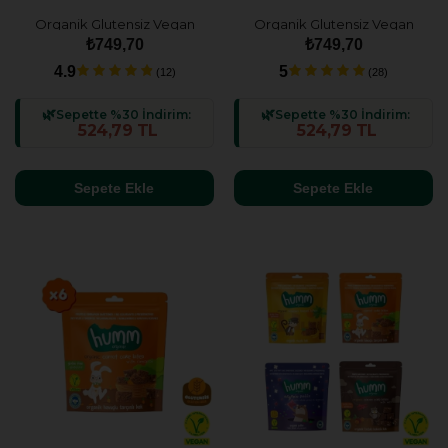
Organik Glutensiz Vegan
Organik Glutensiz Vegan
Muzlu Kek Atıştırmalık Paketi
Kakaolu ve Fındıklı Kek
₺749,70
₺749,70
- 6 adet
Atıştırmalık Paketi - 6 adet
4.9
5
(12)
(28)
Sepette %30 İndirim:
Sepette %30 İndirim:
524,79 TL
524,79 TL
Sepete Ekle
Sepete Ekle