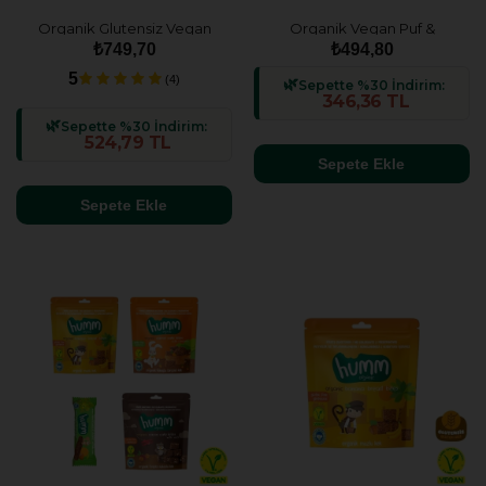
Organik Glutensiz Vegan
Organik Vegan Puf &
Havuçlu ve Tarçınlı Kek
Glutensiz Kek Atıştırmalık
₺749,70
₺494,80
Atıştırmalık Paketi - 6 adet
Paketi - 4 adet (4 çeşit)
5
(4)
Sepette %30 İndirim:
346,36 TL
Sepette %30 İndirim:
524,79 TL
Sepete Ekle
Sepete Ekle