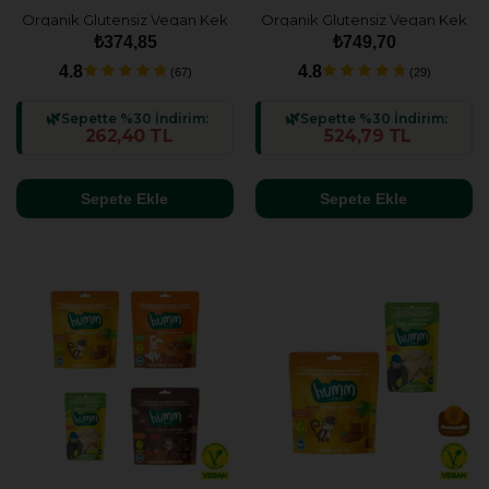
Organik Glutensiz Vegan Kek
Organik Glutensiz Vegan Kek
Atıştırmalık Paketi - 3 adet (3
Atıştırmalık Paketi - 6 adet (3
₺374,85
₺749,70
çeşit)
çeşit)
4.8
4.8
(67)
(29)
Sepette %30 İndirim:
Sepette %30 İndirim:
262,40 TL
524,79 TL
Sepete Ekle
Sepete Ekle