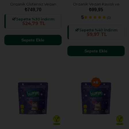
Organik Glutensiz Vegan
Organik Vegan Kayısılı ve
Muzlu Mini Küpler Atıştırmalık
Fındıklı Yulaf Bar - 27g
₺749,70
₺99,95
Paketi - 6 adet
5
(1)
Sepette %30 İndirim:
524,79 TL
Sepette %40 İndirim:
59,97 TL
Sepete Ekle
Sepete Ekle