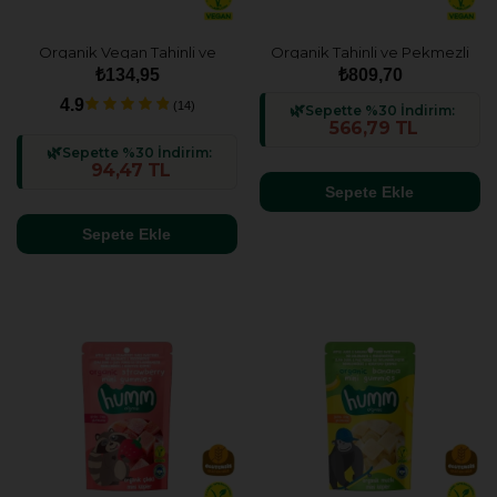
Organik Vegan Tahinli ve
Organik Tahinli ve Pekmezli
Pekmezli Kurabiye - 55g
Vegan Kurabiye Atıştırmalık
₺134,95
₺809,70
Paketi - 6 adet
4.9
(14)
Sepette %30 İndirim:
566,79 TL
Sepette %30 İndirim:
94,47 TL
Sepete Ekle
Sepete Ekle