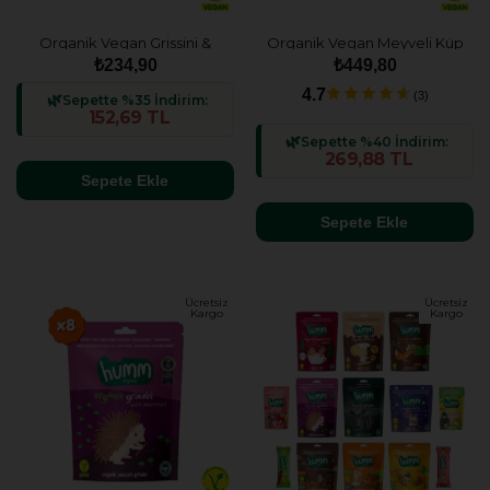
Organik Vegan Grissini &
Organik Vegan Meyveli Küp
Yulaf Bar Atıştırmalık Paketi -
& Yulaf Bar Atıştırmalık Paketi
₺234,90
₺449,80
2 adet (2 çeşit)
- 4 adet (4 çeşit)
4.7
(3)
Sepette %35 İndirim:
152,69 TL
Sepette %40 İndirim:
269,88 TL
Sepete Ekle
Sepete Ekle
Ücretsiz
Ücretsiz
Kargo
Kargo