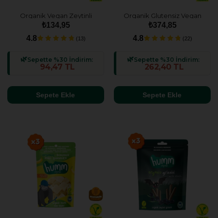
Organik Vegan Zeytinli
Organik Glutensiz Vegan
Grissini - 55g
Çilekli Mini Küpler Atıştırmalık
₺134,95
₺374,85
Paketi - 3 adet
4.8
4.8
(13)
(22)
Sepette %30 İndirim:
Sepette %30 İndirim:
94,47 TL
262,40 TL
Sepete Ekle
Sepete Ekle