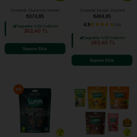
Organik Glutensiz Vegan
Organik Vegan Zeytinli
Muzlu Mini Küpler Atıştırmalık
Grissini Atıştırmalık Paketi - 3
₺374,85
₺404,85
Paketi - 3 adet
adet
4.9
(12)
Sepette %30 İndirim:
262,40 TL
Sepette %30 İndirim:
283,40 TL
Sepete Ekle
Sepete Ekle