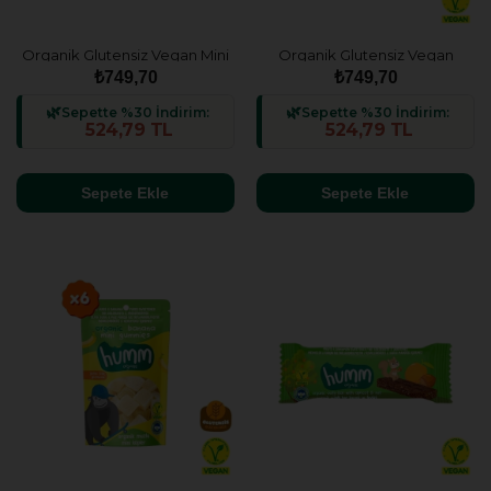
Organik Glutensiz Vegan Mini
Organik Glutensiz Vegan
Küpler Atıştırmalık Paketi - 6
Çilekli Mini Küpler Atıştırmalık
₺749,70
₺749,70
adet (2 çeşit)
Paketi - 6 adet
Sepette %30 İndirim:
Sepette %30 İndirim:
524,79 TL
524,79 TL
Sepete Ekle
Sepete Ekle