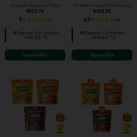
Organik Vegan Ara Öğün
Organik Vegan Puf & Meyveli
Atıştırmalık Paketi- 5 adet (5
Mini Küpler Atıştırmalık
₺619,75
₺369,85
çeşit)
Paketi - 3 Adet (3 çeşit)
5
4.8
(2)
(18)
Sepette %30 İndirim:
Sepette %35 İndirim:
433,83 TL
240,40 TL
Sepete Ekle
Sepete Ekle