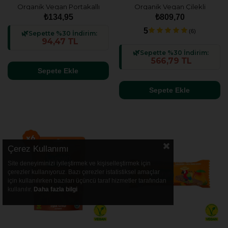
Organik Vegan Portakallı
Organik Vegan Çilekli
Kurabiye - 55g
Kurabiye Atıştırmalık Paketi -
₺134,95
₺809,70
6 adet
5
(6)
Sepette %30 İndirim:
94,47 TL
Sepette %30 İndirim:
566,79 TL
Sepete Ekle
Sepete Ekle
Çerez Kullanımı
Site deneyiminizi iyileştirmek ve kişiselleştirmek için
çerezler kullanıyoruz. Bazı çerezler istatistiksel amaçlar
için kullanılırken bazıları üçüncü taraf hizmetler tarafından
kullanılır.
Daha fazla bilgi