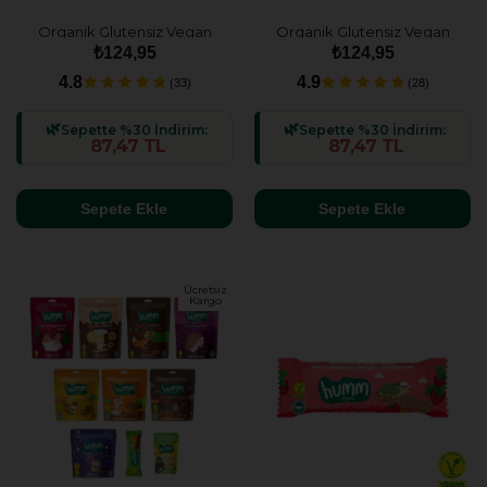
Organik Glutensiz Vegan
Organik Glutensiz Vegan
Kakaolu ve Fındıklı Kek - 30g
Havuçlu ve Tarçınlı Kek - 30g
₺124,95
₺124,95
4.8
4.9
(33)
(28)
Sepette %30 İndirim:
Sepette %30 İndirim:
87,47 TL
87,47 TL
Sepete Ekle
Sepete Ekle
Ücretsiz
Kargo