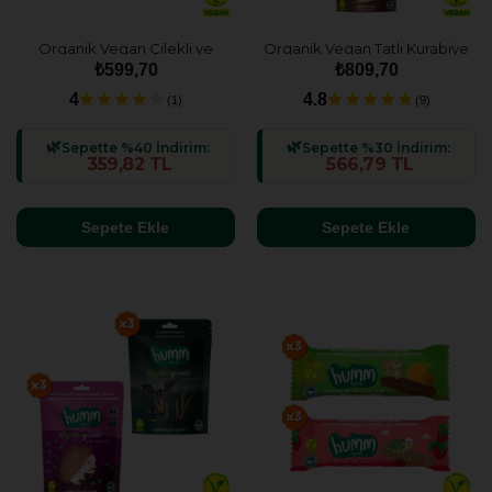
Organik Vegan Çilekli ve
Organik Vegan Tatlı Kurabiye
Fındıklı Yulaf Bar - 6 adet
Atıştırmalık Paketi - 6 adet (3
₺599,70
₺809,70
çeşit)
4
4.8
(1)
(9)
Sepette %40 İndirim:
Sepette %30 İndirim:
359,82 TL
566,79 TL
Sepete Ekle
Sepete Ekle