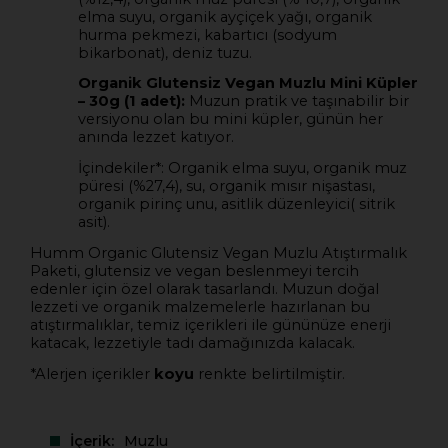
elma suyu, organik ayçiçek yağı, organik
hurma pekmezi, kabartıcı (sodyum
bikarbonat), deniz tuzu.
Organik Glutensiz Vegan Muzlu Mini Küpler
– 30g (1 adet):
Muzun pratik ve taşınabilir bir
versiyonu olan bu mini küpler, günün her
anında lezzet katıyor.
İçindekiler*: Organik elma suyu, organik muz
püresi (%27,4), su, organik mısır nişastası,
organik pirinç unu, asitlik düzenleyici( sitrik
asit).
Humm Organic Glutensiz Vegan Muzlu Atıştırmalık
Paketi, glutensiz ve vegan beslenmeyi tercih
edenler için özel olarak tasarlandı. Muzun doğal
lezzeti ve organik malzemelerle hazırlanan bu
atıştırmalıklar, temiz içerikleri ile gününüze enerji
katacak, lezzetiyle tadı damağınızda kalacak.
*Alerjen içerikler
koyu
renkte belirtilmiştir.
İçerik
Muzlu