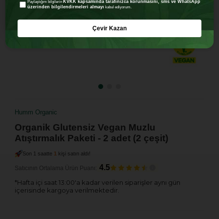
KVKK kapsamında tarafınızca korunmasını, sms ve WhatsApp
Paylaştığım bilgilerin
üzerinden bilgilendirmeleri almayı
kabul ediyorum.
Çevir Kazan
Humm Organic
Organik Glutensiz Vegan Muzlu
Atıştırmalık Paketi - 2 adet (2 çeşit)
Son 1 saatte
1
kişi satın aldı!
4.5
Satıcının Ortalama Ürün Puanı:
*Hafta içi saat 13:00'a kadar verilen siparişler aynı gün
içerisinde kargoya verilmektedir.