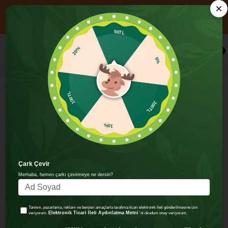
📦 1000₺ ÜZERİ ALIŞVERİŞE ÜCRETSİZ KARGO
YENİ ÜYELERE ÖZEL 750₺ ÜZERİ ALIŞVERİŞE 100 TL İNDİRİM!
KOD: HOSGELDIN100
50TL
×
0
5%
20%
Organik Glutensiz Vegan Muzlu Atıştırmalık Paketi - 2 adet (2 çeşit)
200TL
100TL
10%
Çark Çevir
Merhaba, hemen çarkı çevirmeye ne dersin?
Tanıtım, pazarlama, reklam ve benzeri amaçlarla tarafıma ticari elektronik ileti gönderilmesine izin
Elektronik Ticari İleti Aydınlatma Metni
veriyorum.
'ni okudum onay veriyorum.