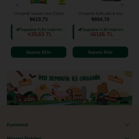
Organik Vegan Ara Öğün
Organik Kahvatlı & Ara
Atıştırmalık Paketi- 5 adet
Öğün Atıştırmalık Paketi -
₺619,75
₺694,70
(5 çeşit)
5 Adet (5 çeşit)
Sepette %30 İndirim:
Sepette %35 İndirim:
433,83 TL
451,56 TL
Sepete Ekle
Sepete Ekle
Kurumsal
Müşteri İlişkileri