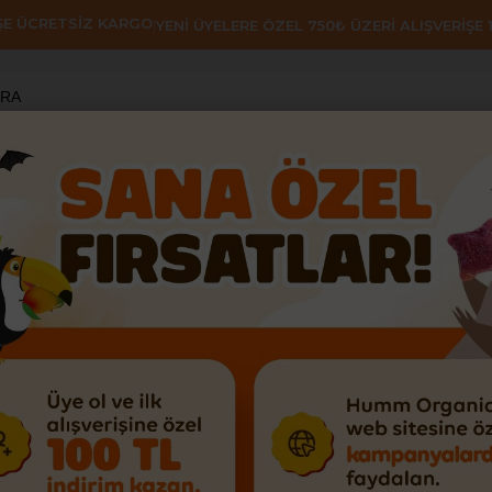
İŞE ÜCRETSİZ KARGO
|
YENİ ÜYELERE ÖZEL 750₺ ÜZERİ ALIŞVERİŞE 1
AHVALTILIK GEVREK & PUF
KEKLER
VEGAN
GLUTEN
malık Paketi - 6 adet
Humm Organic
Organik Vegan Çilekl
5
Ortalama
6
Değ
Puan
Son 1 günde
295
kişi baktı!
*Hafta içi saat 13:00'a kadar 
verilmektedir.