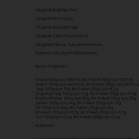
Organik Buğday Unu
Organik Elma Suyu
Organik Ayçiçek Yağı
Organik Çilek Püresi (%9,5)
Organik Pancar Suyu Konsantresi
Kabartıcı (Sodyum Bikarbonat)
Besin Değerleri
Enerji: 100g için 1867 Kj, Bir Paket (55g) için 1027 Kj
Kalori: 100g için 445 Kcal, Bir Paket (55g) için 245 Kca
Yağ: 100g için 15g, Bir Paket (55g) için 8,3g
Doymuş Yağ: 100g için 1,7g, Bir Paket (55g) için 0,9g
Karbonhidrat: 100g için 67g, Bir Paket (55g) için 37g
Şeker: 100g için 24g, Bir Paket (55g) için 13g
Lif: 100g için 24g, Bir Paket (55g) için 13g
Protein: 100g için 6,7g, Bir Paket (55g) için 3,7g
Tuz: 100g için 0,4g, Bir Paket (55g) için 0,2g
Kullanımı
1 yaş ve üzeri çocuklar ve yetişkinler için uygundu