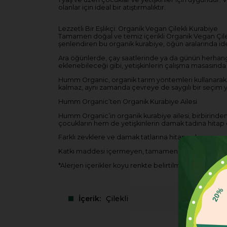
olanlar için ideal bir atıştırmalıktır.
Lezzetli Bir Eşlikçi: Organik Vegan Çilekli Kurabiye
Tamamen doğal ve temiz içerikli Organik Vegan Çilekli
şenlendiren bu organik kurabiye, öğün aralarında ideal
Ara öğünlerde, çay saatlerinde ya da günün herhangi
eklenebileceği gibi, yetişkinlerin çalışma masasında da
Humm Organic, organik tarım yöntemleri kullanarak e
kalmaz, aynı zamanda çevreye de saygılı bir seçim 
Humm Organic’ten Organik Kurabiye Ailesi
Humm Organic’in organik kurabiye ailesi, birbirinden 
çocukların hem de yetişkinlerin damak tadına hitap e
Farklı zevklere ve damak tatlarına hitap eden organik 
Katkı maddesi içermeyen, tamamen doğal içerikli Humm
*Alerjen içerikler koyu renkte belirtilmiştir.
20%
İçerik
Çilekli