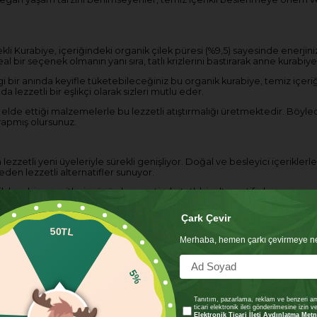
 Kurabiye, içeriğindeki organik çilek püresi (%9,5) sayesinde enerjiniz
 bir seçenek olmanın yanı sıra, tatlı krizlerini bastırarak anne kurabiye
 bir anında keyifle tüketebileceğiniz bu organik kurabiye, temiz içeri
 lezzetli bir eşlikçi olarak sizleri mutlu eder.
lde ettiği malzemelerle bu lezzetli atıştırmalığı üretmektedir. Böylec
yapmış olursunuz.
lezzetli yeni üyeleriyle sürekli genişliyor. Doğal ve besleyici içerikle
den lezzetli alternatifler sunuyor.
kurabiye çeşitleri, günün her saatinde tatlı bir alternatif oluyor.
 Organic kurabiye ailesi ile lezzet dolu, dengeli ve besleyici bir yaşa
Çark Çevir
50TL
Merhaba, hemen çarkı çevirmeye n
5%
Tanıtım, pazarlama, reklam ve benzeri am
ticari elektronik ileti gönderilmesine izin 
Elektronik Ticari İleti Aydınlatma Metn