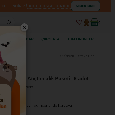
00 TL İNDİRİM!
KOD: HOSGELDIN100
Sipariş Takibi
0
×
SİZ
YULAF BAR
ÇİKOLATA
TÜM ÜRÜNLER
< < Önceki Sayfaya Dön
i Kurabiye Atıştırmalık Paketi - 6 adet
erlendirme
•
6
Yorum
verilen siparişler aynı gün içerisinde kargoya