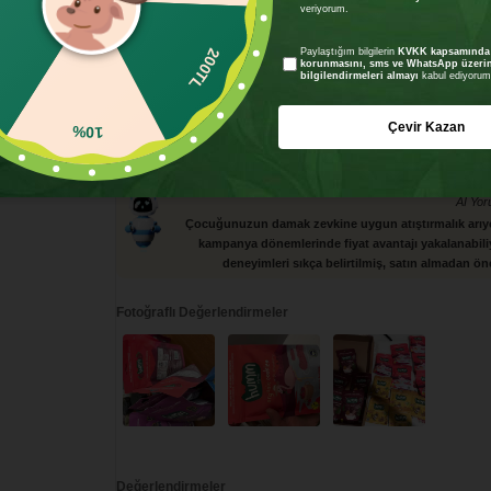
veriyorum.
200TL
Paylaştığım bilgilerin
KVKK kapsamında t
TL
korunmasını, sms ve WhatsApp üzeri
bilgilendirmeleri almayı
kabul ediyorum
ndirme
•
6
Yorum
Çevir Kazan
10%
AI Yor
Çocuğunuzun damak zevkine uygun atıştırmalık arıyo
kampanya dönemlerinde fiyat avantajı yakalanabiliy
deneyimleri sıkça belirtilmiş, satın almadan önc
Fotoğraflı Değerlendirmeler
Değerlendirmeler