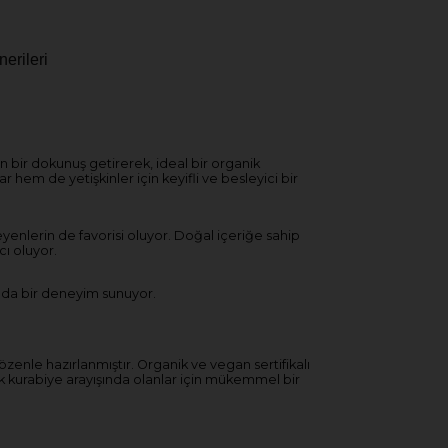
erileri
bir dokunuş getirerek, ideal bir organik
em de yetişkinler için keyifli ve besleyici bir
enlerin de favorisi oluyor. Doğal içeriğe sahip
cı oluyor.
ında bir deneyim sunuyor.
zenle hazırlanmıştır. Organik ve vegan sertifikalı
ik kurabiye arayışında olanlar için mükemmel bir