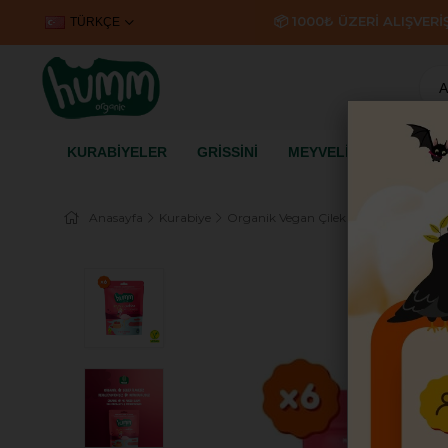
📦 1000₺ ÜZERİ ALIŞVER
TÜRKÇE
KURABİYELER
GRİSSİNİ
MEYVELİ KÜPLER
K
Anasayfa
Kurabiye
Organik Vegan Çilekli Kurabiye Atıştır