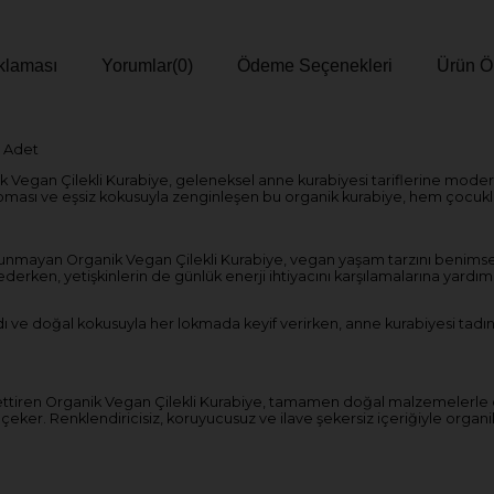
klaması
Yorumlar
(0)
Ödeme Seçenekleri
Ürün Ön
6 Adet
gan Çilekli Kurabiye, geleneksel anne kurabiyesi tariflerine modern 
ması ve eşsiz kokusuyla zenginleşen bu organik kurabiye, hem çocuklar h
ulunmayan Organik Vegan Çilekli Kurabiye, vegan yaşam tarzını benimsey
derken, yetişkinlerin de günlük enerji ihtiyacını karşılamalarına yardım
tadı ve doğal kokusuyla her lokmada keyif verirken, anne kurabiyesi tad
issettiren Organik Vegan Çilekli Kurabiye, tamamen doğal malzemelerle ö
 çeker. Renklendiricisiz, koruyucusuz ve ilave şekersiz içeriğiyle organ