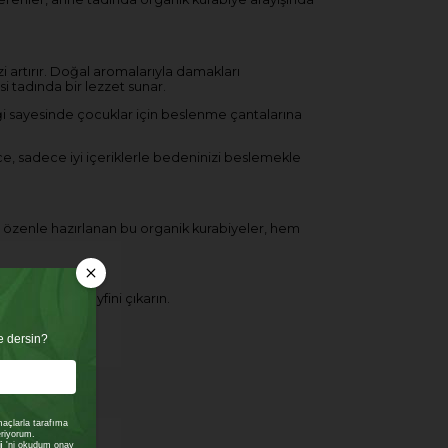
i artırır. Doğal aromalarıyla damakları
si tadında bir lezzet sunar.
ği sayesinde çocuklar için beslenme çantalarına
e, sadece iyi içeriklerle bedeninizi beslemekle
rle özenle hazırlanan bu organik kurabiyeler, hem
m tarzının keyfini çıkarın.
e dersin?
açlarla tarafıma
veriyorum.
i
'ni okudum onay