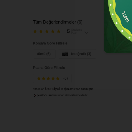
100
Tüm Değerlendirmeler (
6
)
5
Ortalama
6
Değerle
Puan
Konuya Göre Filtrele
tümü (6)
fotoğraflı (3)
Puana Göre Filtrele
(6)
Yorumlar
mağazamızdan alınmıştır.
tarafından desteklenmektedir.