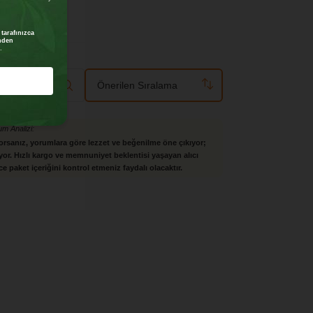
arafınızca
nden
.
Önerilen Sıralama
um Analizi:
rsanız, yorumlara göre lezzet ve beğenilme öne çıkıyor;
or. Hızlı kargo ve memnuniyet beklentisi yaşayan alıcı
e paket içeriğini kontrol etmeniz faydalı olacaktır.