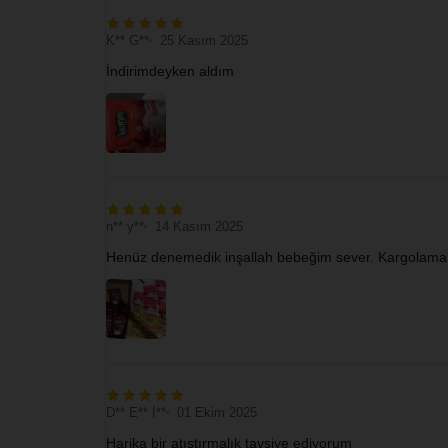
K** G**
25 Kasım 2025
İndirimdeyken aldım
n** y**
14 Kasım 2025
Henüz denemedik inşallah bebeğim sever. Kargolama sü
D** E** İ**
01 Ekim 2025
Harika bir atıştırmalık tavsiye ediyorum