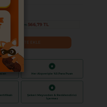
566,79 TL
ette %30 İndirim:
azan
Her Alışverişte %5 Para Puan
rtifikalı
Şekeri Meyveden & Renklendirici
İçermez