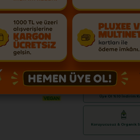
₺809,70
Sep
Üye Ol %10 İndirim K
Koruyucusuz & Organik Se