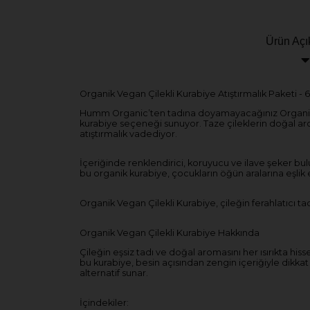
Ürün Açı
Organik Vegan Çilekli Kurabiye Atıştırmalık Paketi - 
Humm Organic’ten tadına doyamayacağınız Organik Ve
kurabiye seçeneği sunuyor. Taze çileklerin doğal aro
atıştırmalık vadediyor.
İçeriğinde renklendirici, koruyucu ve ilave şeker b
bu organik kurabiye, çocukların öğün aralarına eşlik e
Organik Vegan Çilekli Kurabiye, çileğin ferahlatıcı 
Organik Vegan Çilekli Kurabiye Hakkında
Çileğin eşsiz tadı ve doğal aromasını her ısırıkta h
bu kurabiye, besin açısından zengin içeriğiyle dikkat
alternatif sunar.
İçindekiler: