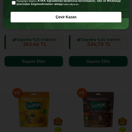
KVKK kapsamında tarafınızca korunmasını, sms ve WhatsApp
Paylaştığım bilgilerin
üzerinden bilgilendirmeleri almayı
kabul ediyorum.
Organik Glutensiz Vegan Kek
Organik Glutensiz Vegan Kek
Çevir Kazan
Atıştırmalık Paketi - 3 adet (3
Atıştırmalık Paketi - 6 adet (3
₺374,85
₺749,70
çeşit)
çeşit)
4.8
4.8
(67)
(29)
Sepette %30 İndirim:
Sepette %30 İndirim:
262,40 TL
524,79 TL
Sepete Ekle
Sepete Ekle