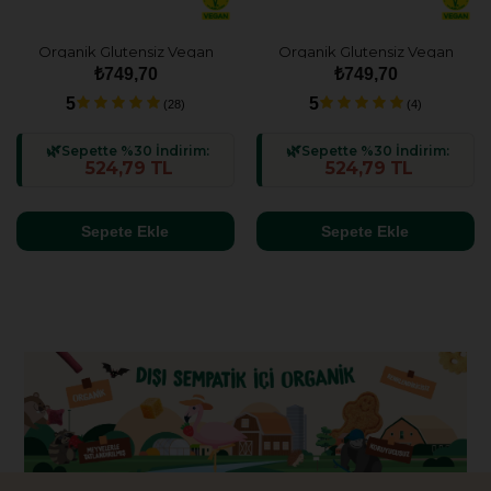
Organik Glutensiz Vegan
Organik Glutensiz Vegan
Kakaolu ve Fındıklı Kek
Havuçlu ve Tarçınlı Kek
₺749,70
₺749,70
Atıştırmalık Paketi - 6 adet
Atıştırmalık Paketi - 6 adet
5
5
(28)
(4)
Sepette %30 İndirim:
Sepette %30 İndirim:
524,79 TL
524,79 TL
Sepete Ekle
Sepete Ekle