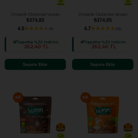
Organik Glutensiz Vegan
Organik Glutensiz Vegan
Muzlu Kek Atıştırmalık Paketi
Kakaolu ve Fındıklı Kek
₺374,85
₺374,85
- 3 adet
Atıştırmalık Paketi - 3 adet
4.5
4.7
(4)
(11)
Sepette %30 İndirim:
Sepette %30 İndirim:
262,40 TL
262,40 TL
Sepete Ekle
Sepete Ekle