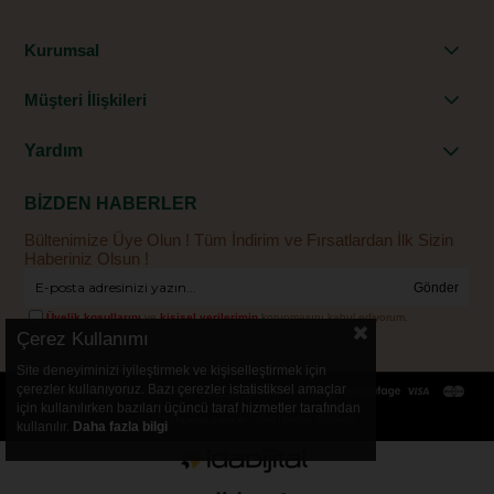
Kurumsal
Müşteri İlişkileri
Yardım
BİZDEN HABERLER
Bültenimize Üye Olun ! Tüm İndirim ve Fırsatlardan İlk Sizin
Haberiniz Olsun !
Gönder
Üyelik koşullarını
ve
kişisel verilerimin
korunmasını kabul ediyorum.
Çerez Kullanımı
Site deneyiminizi iyileştirmek ve kişiselleştirmek için
çerezler kullanıyoruz. Bazı çerezler istatistiksel amaçlar
için kullanılırken bazıları üçüncü taraf hizmetler tarafından
© 2025
humm.com.tr
- Tüm Hakları Saklıdır.
kullanılır.
Daha fazla bilgi