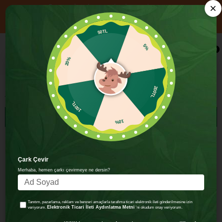
📦 1000₺ ÜZERİ ALIŞVERİŞE ÜCRETSİZ KARGO
YENİ ÜYELERE ÖZEL 750₺ ÜZERİ ALIŞVERİŞE 100 TL İNDİRİM!
KOD: HOSGELDIN100
50TL
5%
×
0
20%
Kek
200TL
Kek
100TL
SIRALAMA
FILTRELEME
10%
Çark Çevir
Merhaba, hemen çarkı çevirmeye ne dersin?
Tanıtım, pazarlama, reklam ve benzeri amaçlarla tarafıma ticari elektronik ileti gönderilmesine izin
Elektronik Ticari İleti Aydınlatma Metni
veriyorum.
'ni okudum onay veriyorum.