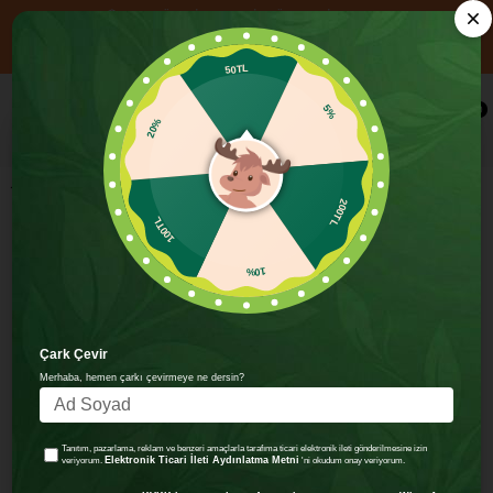
📦 1000₺ ÜZERİ ALIŞVERİŞE ÜCRETSİZ KARGO
YENİ ÜYELERE ÖZEL 750₺ ÜZERİ ALIŞVERİŞE 100 TL İNDİRİM!
KOD: HOSGELDIN100
50TL
×
20%
0
5%
Organik Sütlü Çikolata - 12 Adet
100TL
200TL
10%
Çark Çevir
Merhaba, hemen çarkı çevirmeye ne dersin?
Tanıtım, pazarlama, reklam ve benzeri amaçlarla tarafıma ticari elektronik ileti gönderilmesine izin
Elektronik Ticari İleti Aydınlatma Metni
veriyorum.
'ni okudum onay veriyorum.