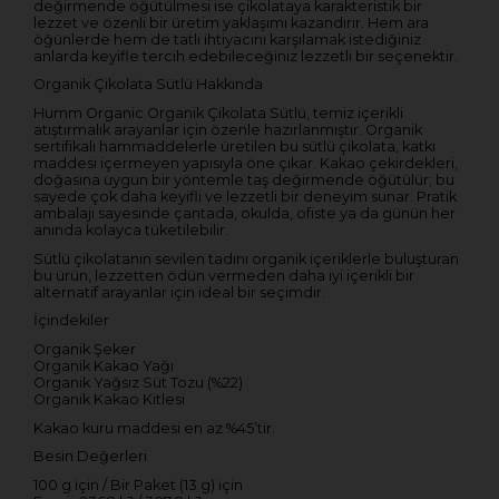
değirmende öğütülmesi ise çikolataya karakteristik bir
lezzet ve özenli bir üretim yaklaşımı kazandırır. Hem ara
öğünlerde hem de tatlı ihtiyacını karşılamak istediğiniz
anlarda keyifle tercih edebileceğiniz lezzetli bir seçenektir.
Organik Çikolata Sütlü Hakkında
Humm Organic Organik Çikolata Sütlü, temiz içerikli
atıştırmalık arayanlar için özenle hazırlanmıştır. Organik
sertifikalı hammaddelerle üretilen bu sütlü çikolata, katkı
maddesi içermeyen yapısıyla öne çıkar. Kakao çekirdekleri,
doğasına uygun bir yöntemle taş değirmende öğütülür; bu
sayede çok daha keyifli ve lezzetli bir deneyim sunar. Pratik
ambalajı sayesinde çantada, okulda, ofiste ya da günün her
anında kolayca tüketilebilir.
Sütlü çikolatanın sevilen tadını organik içeriklerle buluşturan
bu ürün, lezzetten ödün vermeden daha iyi içerikli bir
alternatif arayanlar için ideal bir seçimdir.
İçindekiler
Organik Şeker
Organik Kakao Yağı
Organik Yağsız Süt Tozu (%22)
Organik Kakao Kitlesi
Kakao kuru maddesi en az %45’tir.
Besin Değerleri
100 g için / Bir Paket (13 g) için