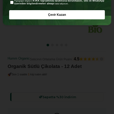
KVKK kapsamında tarafınızca korunmasını, sms ve WhatsApp
Paylaştığım bilgilerin
üzerinden bilgilendirmeleri almayı
kabul ediyorum.
Çevir Kazan
Humm Organic
4.5
Satıcının Ortalama Ürün Puanı:
Organik Sütlü Çikolata - 12 Adet
Son 1 saatte
1
kişi satın aldı!
Sepette %30 İndirim