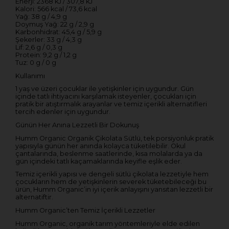
Enerji: 2368 kJ / 307,8 kJ
Kalori: 566 kcal / 73,6 kcal
Yağ: 38 g / 4,9 g
Doymuş Yağ: 22 g / 2,9 g
Karbonhidrat: 45,4 g / 5,9 g
Şekerler: 33 g / 4,3 g
Lif: 2,6 g / 0,3 g
Protein: 9,2 g / 1,2 g
Tuz: 0 g / 0 g
Kullanımı
1 yaş ve üzeri çocuklar ile yetişkinler için uygundur. Gün
içinde tatlı ihtiyacını karşılamak isteyenler, çocukları için
pratik bir atıştırmalık arayanlar ve temiz içerikli alternatifleri
tercih edenler için uygundur.
Günün Her Anına Lezzetli Bir Dokunuş
Humm Organic Organik Çikolata Sütlü, tek porsiyonluk pratik
yapısıyla günün her anında kolayca tüketilebilir. Okul
çantalarında, beslenme saatlerinde, kısa molalarda ya da
gün içindeki tatlı kaçamaklarında keyifle eşlik eder.
Temiz içerikli yapısı ve dengeli sütlü çikolata lezzetiyle hem
çocukların hem de yetişkinlerin severek tüketebileceği bu
ürün, Humm Organic’in iyi içerik anlayışını yansıtan lezzetli bir
alternatiftir.
Humm Organic’ten Temiz İçerikli Lezzetler
Humm Organic, organik tarım yöntemleriyle elde edilen