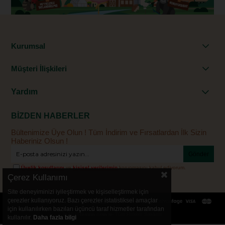
Kurumsal
Müşteri İlişkileri
Yardım
BİZDEN HABERLER
Bültenimize Üye Olun ! Tüm İndirim ve Fırsatlardan İlk Sizin
Haberiniz Olsun !
Gönder
Üyelik koşullarını
ve
kişisel verilerimin
korunmasını kabul ediyorum.
Çerez Kullanımı
Site deneyiminizi iyileştirmek ve kişiselleştirmek için
çerezler kullanıyoruz. Bazı çerezler istatistiksel amaçlar
için kullanılırken bazıları üçüncü taraf hizmetler tarafından
© 2025
humm.com.tr
- Tüm Hakları Saklıdır.
kullanılır.
Daha fazla bilgi