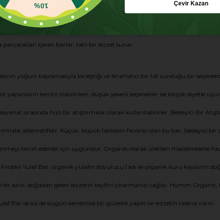
Çevir Kazan
10%
n özel olarak üretilen barlar, çeşitli glutensiz tahılların kullanımıyla yapılır.
arçacıkları içeren barlar, tatlı bir lezzet sunar.
nin yoğurt kaplamasıyla birleştiği ve ferahlatıcı bir tat sunduğu bir seçenektir.
spor yapanların tercihi olabilirken, düşük şekerli seçenekler ise birçok diyetle u
yahat sırasında hızlı bir atıştırmalık olarak kullanılabilirler. Besleyici Bir Atış
ırmalık alternatifidir. Küçük, büyük herkesin favorisi olan bu bar, besleyici bi
eslenmeyi tercih edenler için uygundur. Organik olarak üretilen malzemelerle ha
dıklı Yulaf Bar, organik yulafın doyurucu tadı ile organik kuru kayısının doğal 
 Her ısırık, doğadan gelen lezzetin keyfini çıkarmanızı sağlar. Humm Organic, 
af Bar ile siz de bugün kendinize bir güzellik yapın ve lezzetin tadına varın.