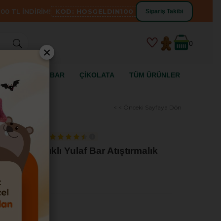
00 TL İNDİRİM!
KOD: HOSGELDIN100
Sipariş Takibi
0
×
SİZ
YULAF BAR
ÇİKOLATA
TÜM ÜRÜNLER
< < Önceki Sayfaya Dön
4.5
a Ürün Puanı:
lı ve Fındıklı Yulaf Bar Atıştırmalık