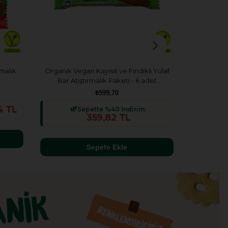
malık
Organik Vegan Kayısılı ve Fındıklı Yulaf
Organik Ve
Bar Atıştırmalık Paketi - 6 adet
₺599,70
4 TL
Sepette %40 İndirim:
359,82 TL
Sepete Ekle