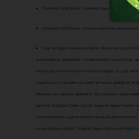
● Glutensiz Yulaf Barlar: Glutensiz diyetlere uyan kişiler içi
● Çikolatalı Yulaf Barlar: Çikolata kaplamalı veya çikolata p
● Yulaf ve Yoğurt Kaplamalı Barlar: Bu barlar, yulaf ezmesi
antioksidanlar içerebilirler. Yüksek proteinli yulaf barlar, 
olanlar için mükemmel bir enerji kaynağıdır. İş, spor veya se
organik kuru meyveler ve yulafın bir araya geldiği bir atışt
isteyenler için ideal bir seçenektir. Bu yulaf bar, vegan b
içermez. Doğadan Gelen Lezzet Organik Vegan Kayısılı ve Fın
Üzerine eklenen organik fındıklar da bu lezzeti tamamlar.
olmaya devam ediyor. Organik Vegan Kayısılı ve Fındıklı Yul