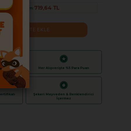
719,64 TL
ette %40 İndirim:
azan
Her Alışverişte %5 Para Puan
rtifikalı
Şekeri Meyveden & Renklendirici
İçermez