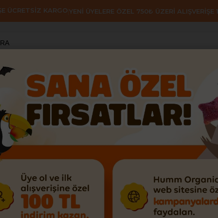
İŞE ÜCRETSİZ KARGO
|
YENİ ÜYELERE ÖZEL 750₺ ÜZERİ ALIŞVERİŞE 1
AHVALTILIK GEVREK & PUF
KEKLER
VEGAN
GLUTEN
f Bar Atıştırmalık Paketi - 12 adet
Humm Organic
Satıcının Ortalam
Organik Vegan Kayısı
Paketi - 12 adet
Son 6 saatte
42
kişi baktı!
₺1.199,40