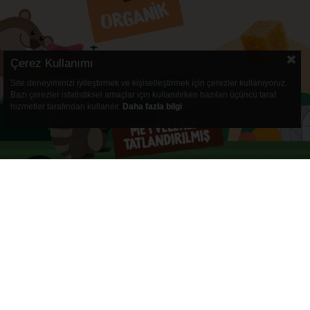
Çerez Kullanımı
Site deneyiminizi iyileştirmek ve kişiselleştirmek için çerezler kullanıyoruz.
Bazı çerezler istatistiksel amaçlar için kullanılırken bazıları üçüncü taraf
hizmetler tarafından kullanılır.
Daha fazla bilgi
Organik Vegan Kayısılı ve Fındıklı Yulaf Bar Atıştırmal
Kurumsal
Müşteri İlişkil
Anasayfa
Üyelik
Hakkımızda
Alışveriş
Neden Humm Organic?
Mesafeli Satış
Bize Ulaşın
KVKK
ETK