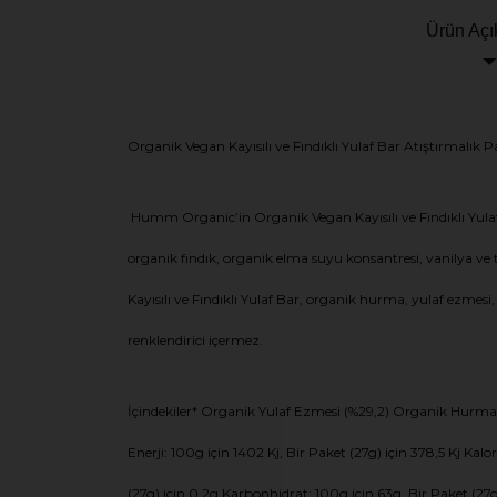
Ürün Açı
Organik Vegan Kayısılı ve Fındıklı Yulaf Bar Atıştırmalık Pa
Humm Organic’in Organik Vegan Kayısılı ve Fındıklı Yulaf B
organik fındık, organik elma suyu konsantresi, vanilya ve
Kayısılı ve Fındıklı Yulaf Bar, organik hurma, yulaf ezmesi,
renklendirici içermez.
İçindekiler* Organik Yulaf Ezmesi (%29,2) Organik Hurma
Enerji: 100g için 1402 Kj, Bir Paket (27g) için 378,5 Kj Kalo
(27g) için 0,2g Karbonhidrat: 100g için 63g, Bir Paket (27g) 