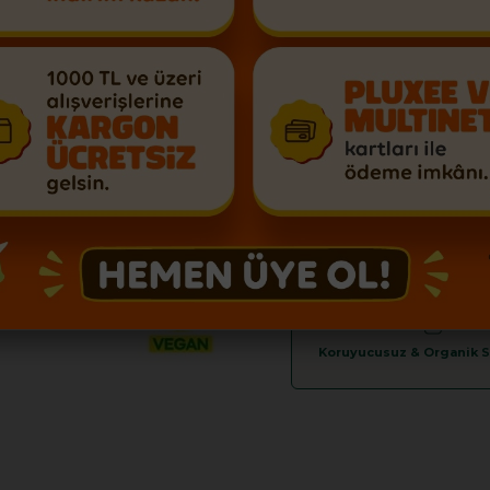
Sep
Üye Ol %10 İndirim K
Koruyucusuz & Organik Se