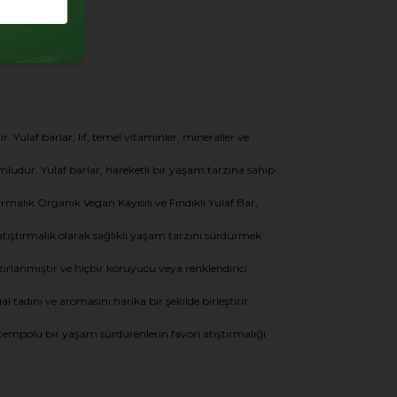
 Yulaf barlar, lif, temel vitaminler, mineraller ve
yumludur. Yulaf barlar, hareketli bir yaşam tarzına sahip
tırmalık Organik Vegan Kayısılı ve Fındıklı Yulaf Bar,
r atıştırmalık olarak sağlıklı yaşam tarzını sürdürmek
zırlanmıştır ve hiçbir koruyucu veya renklendirici
tadını ve aromasını harika bir şekilde birleştirir.
tempolu bir yaşam sürdürenlerin favori atıştırmalığı