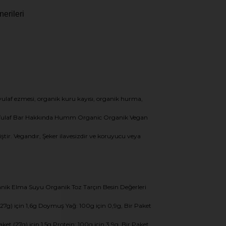
erileri
 yulaf ezmesi, organik kuru kayısı, organik hurma,
dıklı Yulaf Bar Hakkında Humm Organic Organik Vegan
iştir. Vegandır, Şeker ilavesizdir ve koruyucu veya
nik Elma Suyu Organik Toz Tarçın Besin Değerleri
t (27g) için 1,6g Doymuş Yağ: 100g için 0,9g, Bir Paket
aket (27g) için 1,5g Protein: 100g için 3,9g, Bir Paket