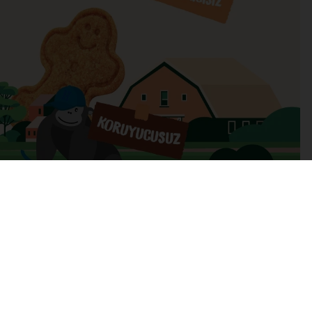
BİZDEN HABERLER
Bültenimize Üye Olun ! Tüm İndirim ve
Fırsatlardan İlk Sizin Haberiniz Olsun !
Gönder
Üyelik koşullarını
ve
kişisel verilerimin
korunmasını kabul
ediyorum.