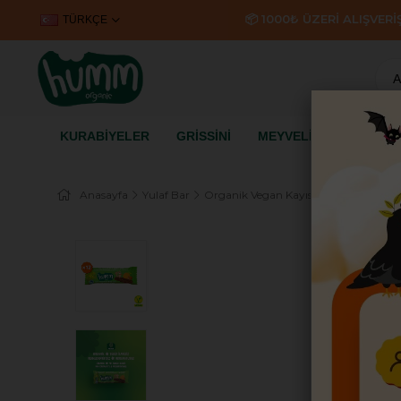
📦 1000₺ ÜZERİ ALIŞVER
TÜRKÇE
KURABİYELER
GRİSSİNİ
MEYVELİ KÜPLER
K
Anasayfa
Yulaf Bar
Organik Vegan Kayısılı ve Fındıklı Yula