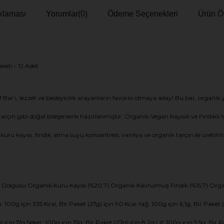
klaması
Yorumlar
(0)
Ödeme Seçenekleri
Ürün Ön
keti - 12 Adet
ar’ı, lezzet ve besleyicilik arayanların favorisi olmaya aday! Bu bar, organik
 tarçın gibi doğal bileşenlerle hazırlanmıştır. Organik Vegan Kayısılı ve Fın
 kuru kayısı, fındık, elma suyu konsantresi, vanilya ve organik tarçın ile üretilm
 Dolgusu Organik Kuru Kayısı (%20,7) Organik Kavrulmuş Fındık (%15,7) Orga
ri: 100g için 335 Kcal, Bir Paket (27g) için 90 Kcal Yağ: 100g için 6,1g, Bir Pake
için 17g Şeker: 100g için 31g, Bir Paket (27g) için 8,2g Lif: 100g için 5,5g, Bir P