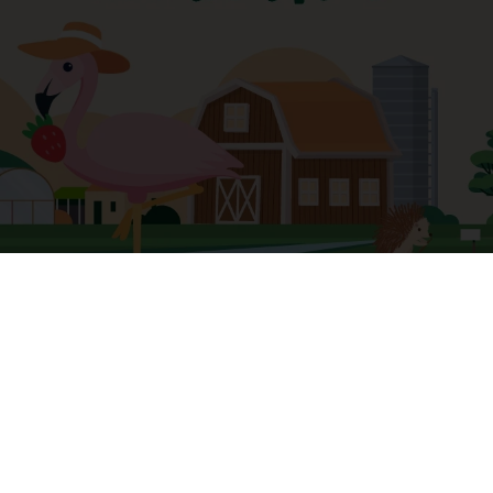
ık Paketi - 12 adet
eri
Yardım
Sertifikalarımız
Sıkça Sorulan Sorular
 Sözleşmesi
Kargo Takibi